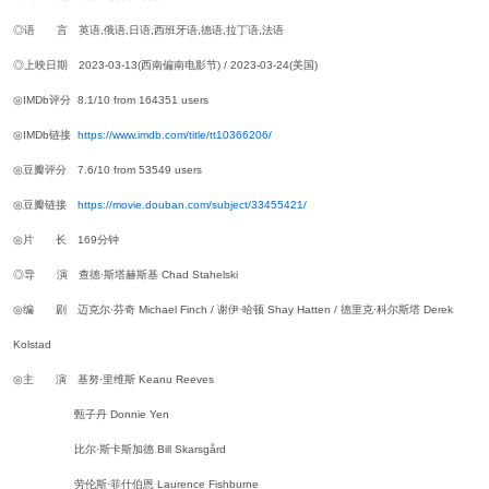
◎语 言 英语,俄语,日语,西班牙语,德语,拉丁语,法语
◎上映日期 2023-03-13(西南偏南电影节) / 2023-03-24(美国)
◎IMDb评分 8.1/10 from 164351 users
◎IMDb链接
https://www.imdb.com/title/tt10366206/
◎豆瓣评分 7.6/10 from 53549 users
◎豆瓣链接
https://movie.douban.com/subject/33455421/
◎片 长 169分钟
◎导 演 查德·斯塔赫斯基 Chad Stahelski
◎编 剧 迈克尔·芬奇 Michael Finch / 谢伊·哈顿 Shay Hatten / 德里克·科尔斯塔 Derek
Kolstad
◎主 演 基努·里维斯 Keanu Reeves
甄子丹 Donnie Yen
比尔·斯卡斯加德 Bill Skarsgård
劳伦斯·菲什伯恩 Laurence Fishburne