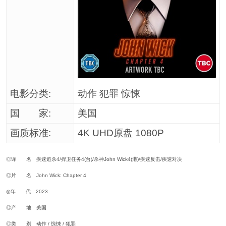
电影分类:
动作 犯罪 惊悚
国 家:
美国
画质标准:
4K UHD原盘 1080P
◎译 名 疾速追杀4/捍卫任务4(台)/杀神John Wick4(港)/疾速反击/疾速对决
◎片 名 John Wick: Chapter 4
◎年 代 2023
◎产 地 美国
◎类 别 动作 / 惊悚 / 犯罪