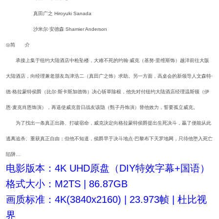
真田广之 Hiroyuki Sanada
沙米尔·安德森 Shamier Anderson
◎简 介
承接上集于纽约大陆酒店中枪坠楼，大难不死的约翰·威克（基努·里维斯饰）越洋前往大阪
大陆酒店，向经理兼老朋友岛津浩二（真田广之饰）求助。另一方面，高桌会的新领导人文森特·
德·格拉蒙特侯爵（比尔·斯卡斯加德饰）决心斩草除根，他先对付纽约大陆酒店经理温斯顿（伊
恩·麦克肖恩饰演），再逼使威克昔日战友该隐（甄子丹饰演）替他效力，誓要孤立威克。
为了找出一条真正出路、打破宿命，威克決定向格拉蒙特侯爵提出生死决斗，贏了便能从此
逃离追杀、重获真正自由；但他不知道，侯爵早于决斗地点·巴黎布下天罗地网，只待他堕入死亡
陷阱…
电影版本：4K UHD原盘（DIY特效字幕+国语）
格式大小：M2TS | 86.87GB
画质标准：4K(3840x2160) | 23.973帧 | 杜比视
界