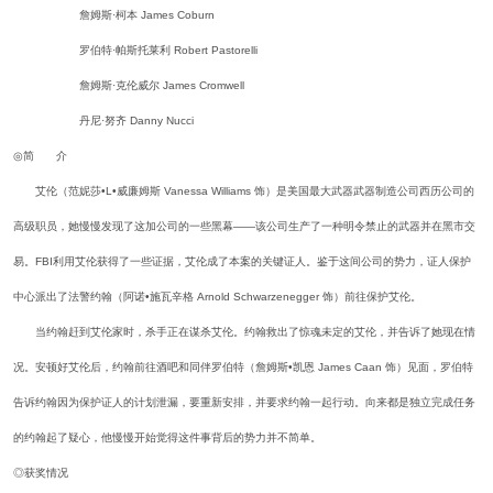
詹姆斯·柯本 James Coburn
罗伯特·帕斯托莱利 Robert Pastorelli
詹姆斯·克伦威尔 James Cromwell
丹尼·努齐 Danny Nucci
◎简 介
艾伦（范妮莎•L•威廉姆斯 Vanessa Williams 饰）是美国最大武器武器制造公司西历公司的
高级职员，她慢慢发现了这加公司的一些黑幕――该公司生产了一种明令禁止的武器并在黑市交
易。FBI利用艾伦获得了一些证据，艾伦成了本案的关键证人。鉴于这间公司的势力，证人保护
中心派出了法警约翰（阿诺•施瓦辛格 Arnold Schwarzenegger 饰）前往保护艾伦。
当约翰赶到艾伦家时，杀手正在谋杀艾伦。约翰救出了惊魂未定的艾伦，并告诉了她现在情
况。安顿好艾伦后，约翰前往酒吧和同伴罗伯特（詹姆斯•凯恩 James Caan 饰）见面，罗伯特
告诉约翰因为保护证人的计划泄漏，要重新安排，并要求约翰一起行动。向来都是独立完成任务
的约翰起了疑心，他慢慢开始觉得这件事背后的势力并不简单。
◎获奖情况