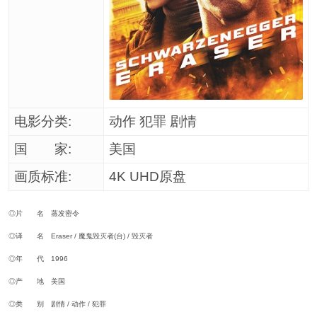
电影分类:
动作 犯罪 剧情
国 家:
美国
画质标准:
4K UHD原盘
◎片 名 蒸发密令
◎译 名 Eraser / 魔鬼毁灭者(台) / 毁灭者
◎年 代 1996
◎产 地 美国
◎类 别 剧情 / 动作 / 犯罪