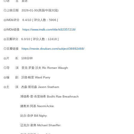
◎语 言 英语
◎上映日期 2026-01-30(美国/中国大陆)
◎IMDb评分 6.4/10 [ 评分人数：5906 ]
◎IMDb链接
https://www.imdb.com/title/tt32357218/
◎豆瓣评分 6.0/10 [ 评分人数：12418 ]
◎豆瓣链接
https://movie.douban.com/subject/36892468/
◎片 长 108分钟
◎导 演 里克·罗曼·沃夫 Ric Roman Waugh
◎编 剧 沃德·帕里 Ward Parry
◎主 演 杰森·斯坦森 Jason Statham
博德希·蕾·布里纳希 Bodhi Rae Breathnach
娜奥米·阿基 Naomi Ackie
比尔·奈伊 Bill Nighy
迈克尔·谢弗 Michael Shaeffer