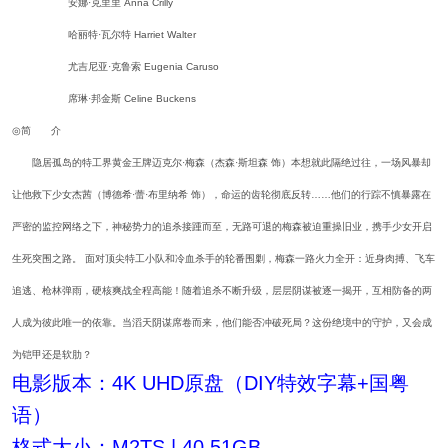
安娜·克里里 Anna Crilly
哈丽特·瓦尔特 Harriet Walter
尤吉尼亚·克鲁索 Eugenia Caruso
席琳·邦金斯 Celine Buckens
◎简 介
隐居孤岛的特工界黄金王牌迈克尔·梅森（杰森·斯坦森 饰）本想就此隔绝过往，一场风暴却
让他救下少女杰茜（博德希·蕾·布里纳希 饰），命运的齿轮彻底反转……他们的行踪不慎暴露在
严密的监控网络之下，神秘势力的追杀接踵而至，无路可退的梅森被迫重操旧业，携手少女开启
生死突围之路。 面对顶尖特工小队和冷血杀手的轮番围剿，梅森一路火力全开：近身肉搏、飞车
追逃、枪林弹雨，硬核爽战全程高能！随着追杀不断升级，层层阴谋被逐一揭开，互相防备的两
人成为彼此唯一的依靠。当滔天阴谋席卷而来，他们能否冲破死局？这份绝境中的守护，又会成
为铠甲还是软肋？
电影版本：4K UHD原盘（DIY特效字幕+国粤
语）
格式大小：M2TS | 40.51GB