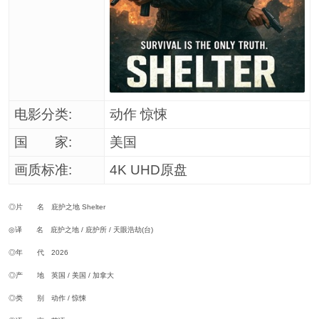
电影分类:
动作 惊悚
国 家:
美国
画质标准:
4K UHD原盘
◎片 名 庇护之地 Shelter
◎译 名 庇护之地 / 庇护所 / 天眼浩劫(台)
◎年 代 2026
◎产 地 英国 / 美国 / 加拿大
◎类 别 动作 / 惊悚