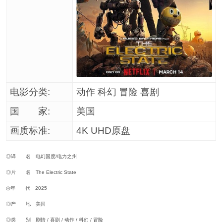
电影分类:
动作 科幻 冒险 喜剧
国 家:
美国
画质标准:
4K UHD原盘
◎译 名 电幻国度/电力之州
◎片 名 The Electric State
◎年 代 2025
◎产 地 美国
◎类 别 剧情 / 喜剧 / 动作 / 科幻 / 冒险