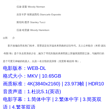
伍迪·诺曼 Woody Norman
吉安卡罗·埃斯波西托 Giancarlo Esposito
斯坦利·图齐 Stanley Tucci
伍迪·哈里森 Woody Harrelson
◎简 介
影片改编自同名热门绘本，背景设定在洋溢未来风格的过往年代。主人公米歇尔（米莉·波比
·布朗 饰）是个失去双亲的少女，她为了寻找失散的弟弟而踏上穿越美国西部之旅，与她同行的
是个可爱又神秘的机器人，以及一名古怪的流浪客（克里斯·帕拉特 饰）。
电影版本：WEB-DL
格式大小：MKV | 10.65GB
画质标准：4K(3840x2160) | 23.973帧 | HDR10
音质声道：1.杜比5.1(英语)
电影字幕：1.简体中字 | 2.繁体中字 | 3.简英双
语 | 4.繁英双语