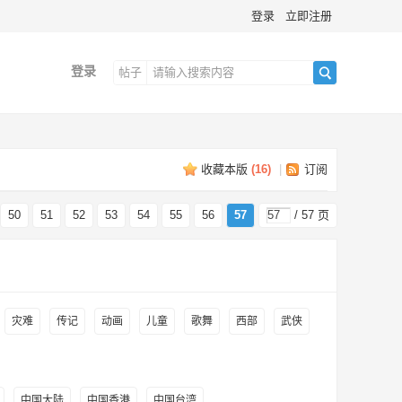
登录
立即注册
登录
帖子
搜
收藏本版
(
16
)
|
订阅
索
50
51
52
53
54
55
56
57
/ 57 页
灾难
传记
动画
儿童
歌舞
西部
武侠
中国大陆
中国香港
中国台湾