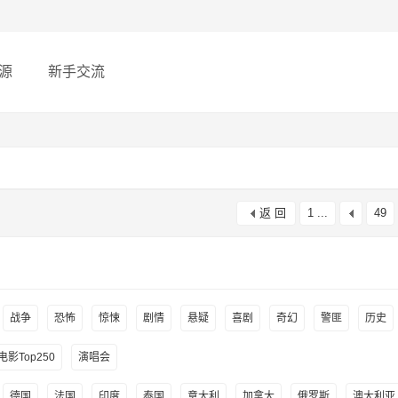
源
新手交流
返 回
1 ...
49
战争
恐怖
惊悚
剧情
悬疑
喜剧
奇幻
警匪
历史
影Top250
演唱会
德国
法国
印度
泰国
意大利
加拿大
俄罗斯
澳大利亚