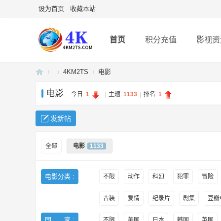
设为首页
收藏本站
首页
积分充值
影视资
4KM2TS
电影
电影
今日:
1
|
主题:
1133
|
排名:
1
4K
»
›
›
发新帖
全部
电影
1133
电影分类 :
不限
动作
科幻
犯罪
冒险
古装
爱情
纪录片
剧集
豆瓣电
U
国 家 :
不限
美国
日本
韩国
英国