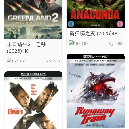
新狂蟒之灾 (2025)4K
167
269
末日逃生2：迁移
(2026)4K
167
388