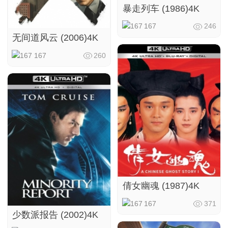
暴走列车 (1986)4K
167
246
无间道风云 (2006)4K
167
260
倩女幽魂 (1987)4K
167
371
少数派报告 (2002)4K