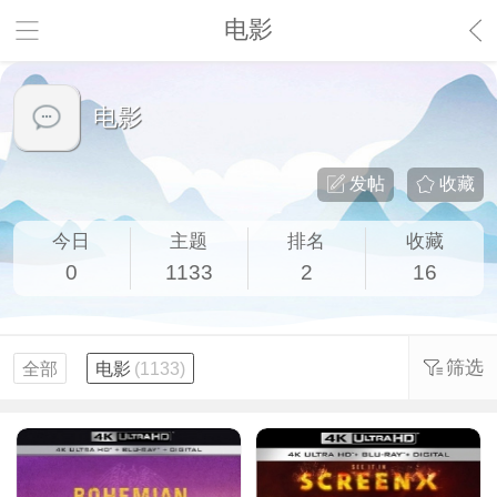
电影
电影
发帖
收藏
今日
主题
排名
收藏
0
1133
2
16
筛选
全部
电影
(1133)