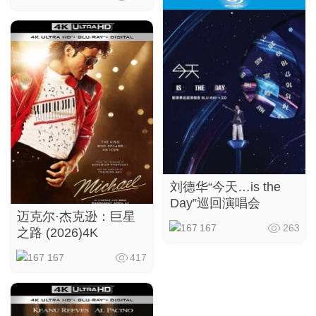
刘德华“今天…is the
Day”巡回演唱会
迈克尔·杰克逊：巨星
167
263
之路 (2026)4K
167
417