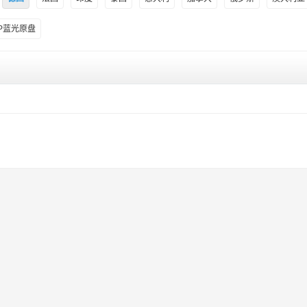
0P蓝光原盘