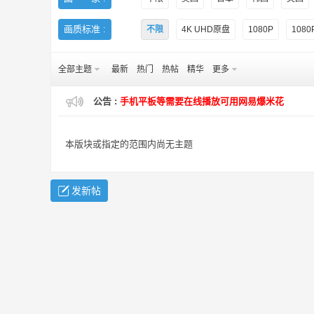
画质标准 :
不限
4K UHD原盘
1080P
108
全部主题
最新
热门
热帖
精华
更多
公告 :
手机平板等需要在线播放可用网易爆米花
H
本版块或指定的范围内尚无主题
发新帖
D