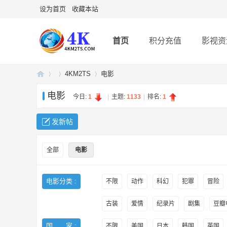
设为首页
收藏本站
首页
积分充值
影视资
4KM2TS
电影
电影
今日:
1
|
主题:
1133
|
排名:
1
4K
»
›
›
发新帖
全部
电影
电影分类 :
不限
动作
科幻
犯罪
冒险
古装
爱情
纪录片
剧集
豆瓣电
U
国 家 :
不限
美国
日本
韩国
英国