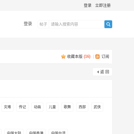
登录
立即注册
登录
帖子
搜
收藏本版
(
16
)
|
订阅
索
返 回
灾难
传记
动画
儿童
歌舞
西部
武侠
中国大陆
中国香港
中国台湾