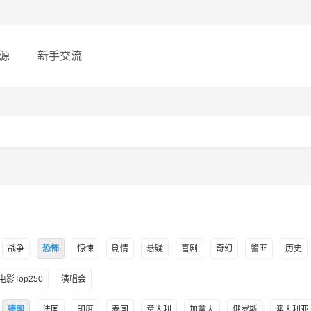
源
新手交流
战争
恐怖
惊悚
剧情
悬疑
喜剧
奇幻
警匪
历史
影Top250
演唱会
德国
法国
印度
泰国
意大利
加拿大
俄罗斯
澳大利亚