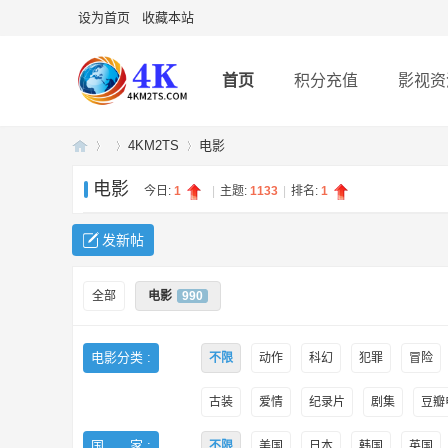
设为首页
收藏本站
首页
积分充值
影视资
4KM2TS
电影
电影
今日:
1
|
主题:
1133
|
排名:
1
4K
»
›
›
发新帖
全部
电影
990
电影分类 :
不限
动作
科幻
犯罪
冒险
古装
爱情
纪录片
剧集
豆瓣电
U
国 家 :
不限
美国
日本
韩国
英国