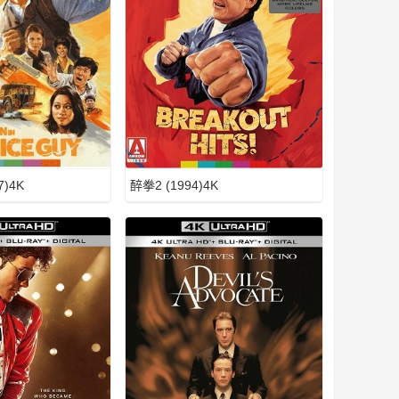
)4K
醉拳2 (1994)4K