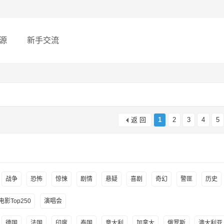
源
新手交流
返 回
1
2
3
4
5
战争
恐怖
惊悚
剧情
悬疑
喜剧
奇幻
警匪
历史
影Top250
演唱会
德国
法国
印度
泰国
意大利
加拿大
俄罗斯
澳大利亚