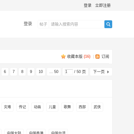
登录
立即注册
登录
帖子
搜
收藏本版
(
16
)
|
订阅
索
6
7
8
9
10
... 50
/ 50 页
下一页
灾难
传记
动画
儿童
歌舞
西部
武侠
中国大陆
中国香港
中国台湾