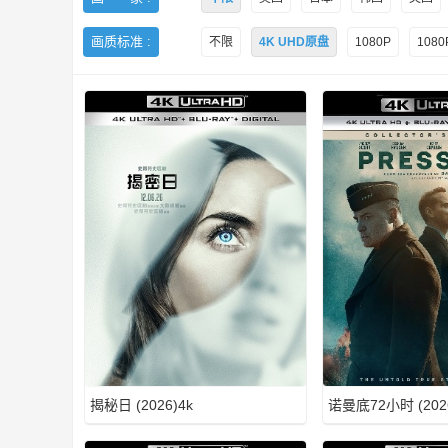
画质标准 :
不限
4K UHD原盘
1080P
108
H
D
揭秘日 (2026)4k
诺曼底72小时 (202