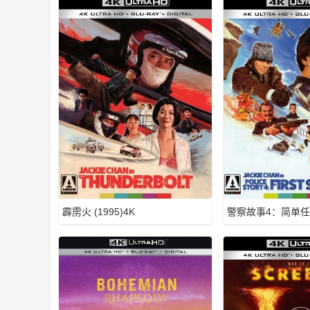
M
霹雳火 (1995)4K
警察故事4：简单任务 
2T