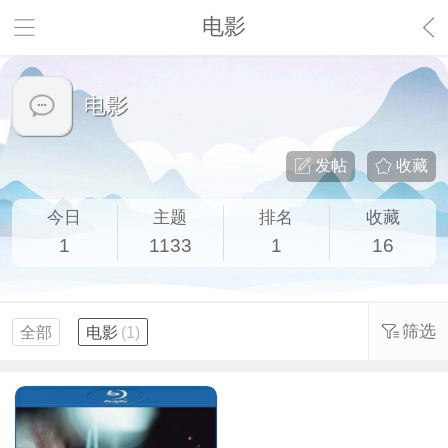
电影
电影
发帖
收藏
今日
主题
排名
收藏
1
1133
1
16
筛选
全部
电影
(1)