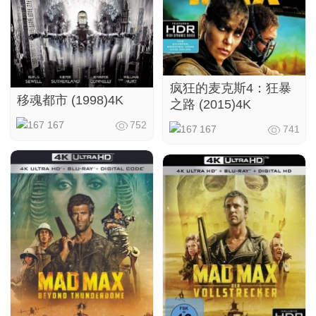
疯狂的麦克斯4：狂暴
移魂都市 (1998)4K
之路 (2015)4K
167
752
167
741