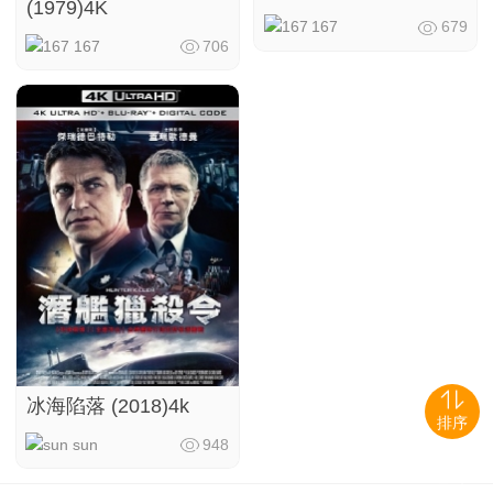
(1979)4K
167
679
167
706
冰海陷落 (2018)4k
排序
sun
948
导航