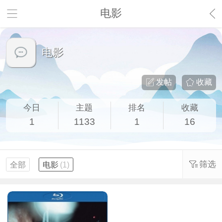
电影
电影
发帖
收藏
今日
主题
排名
收藏
1
1133
1
16
筛选
全部
电影
(1)