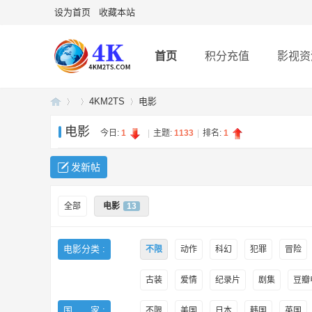
设为首页
收藏本站
首页
积分充值
影视资
4KM2TS
电影
电影
今日:
1
|
主题:
1133
|
排名:
1
4K
»
›
›
发新帖
全部
电影
13
电影分类 :
不限
动作
科幻
犯罪
冒险
古装
爱情
纪录片
剧集
豆瓣电
U
国 家 :
不限
美国
日本
韩国
英国