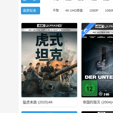
画质标准 :
不限
4K UHD原盘
1080P
108
H
D
猛虎末路 (2025)4K
帝国的毁灭 (2004)