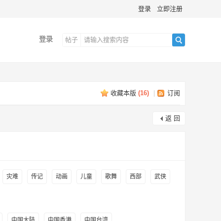
登录
立即注册
登录
帖子
搜
收藏本版
(
16
)
|
订阅
索
返 回
灾难
传记
动画
儿童
歌舞
西部
武侠
中国大陆
中国香港
中国台湾