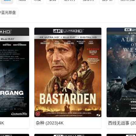
0P蓝光原盘
4K
杂种 (2023)4K
西线无战事 (20