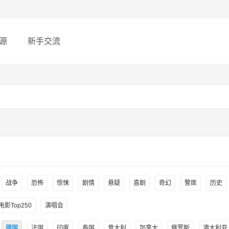
源
新手交流
战争
恐怖
惊悚
剧情
悬疑
喜剧
奇幻
警匪
历史
影Top250
演唱会
德国
法国
印度
泰国
意大利
加拿大
俄罗斯
澳大利亚