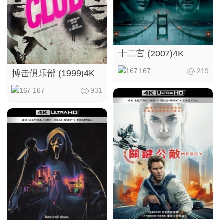
十二宫 (2007)4K
167
219
搏击俱乐部 (1999)4K
167
931