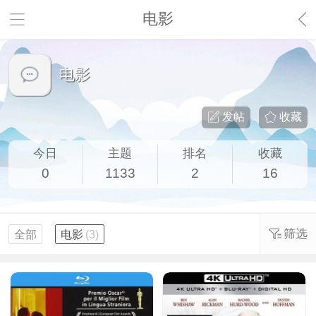
电影
电影
发帖
收藏
今日
主题
排名
收藏
0
1133
2
16
筛选
全部
电影
(3)