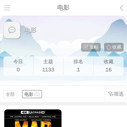
电影
电影
发帖
收藏
今日
主题
排名
收藏
0
1133
1
16
筛选
全部
电影
(1)