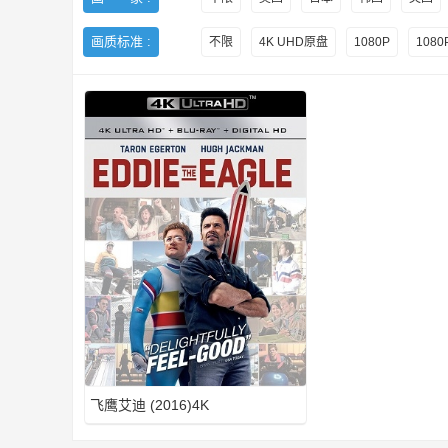
画质标准 :
不限
4K UHD原盘
1080P
108
H
D
飞鹰艾迪 (2016)4K