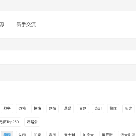
源
新手交流
战争
恐怖
惊悚
剧情
悬疑
喜剧
奇幻
警匪
历史
影Top250
演唱会
德国
法国
印度
泰国
意大利
加拿大
俄罗斯
澳大利亚