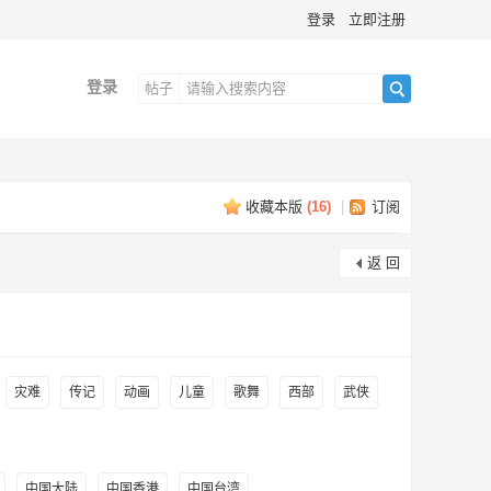
登录
立即注册
登录
帖子
搜
收藏本版
(
16
)
|
订阅
索
返 回
灾难
传记
动画
儿童
歌舞
西部
武侠
中国大陆
中国香港
中国台湾