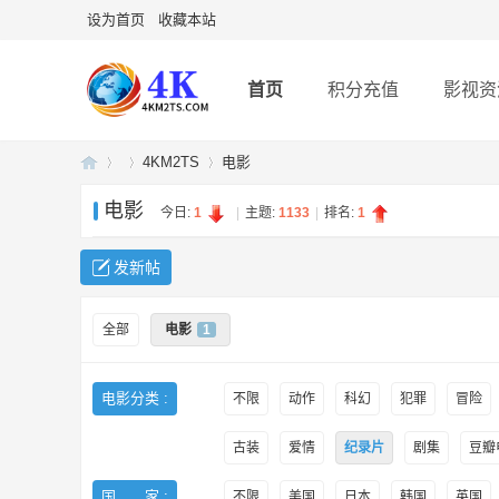
设为首页
收藏本站
首页
积分充值
影视资
4KM2TS
电影
电影
今日:
1
|
主题:
1133
|
排名:
1
4K
»
›
›
发新帖
全部
电影
1
电影分类 :
不限
动作
科幻
犯罪
冒险
古装
爱情
纪录片
剧集
豆瓣电
U
国 家 :
不限
美国
日本
韩国
英国