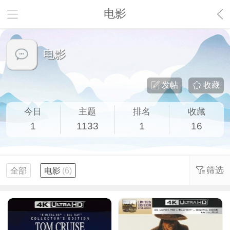
电影
电影
发帖
收藏
今日
主题
排名
收藏
1
1133
1
16
筛选
全部
电影
(6)