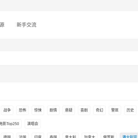
源
新手交流
战争
恐怖
惊悚
剧情
悬疑
喜剧
奇幻
警匪
历史
影Top250
演唱会
德国
法国
印度
泰国
意大利
加拿大
俄罗斯
澳大利亚