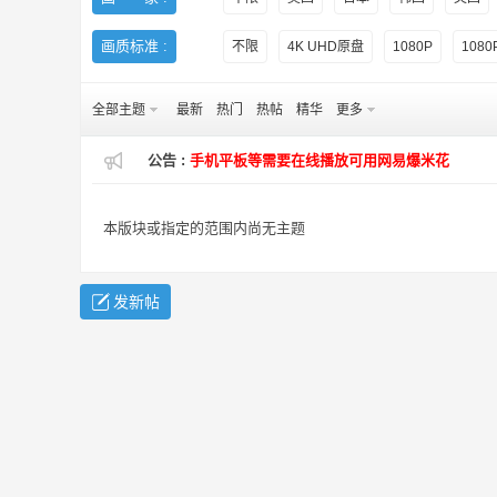
画质标准 :
不限
4K UHD原盘
1080P
108
全部主题
最新
热门
热帖
精华
更多
公告 :
手机平板等需要在线播放可用网易爆米花
H
本版块或指定的范围内尚无主题
发新帖
D