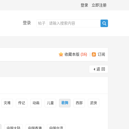
登录
立即注册
登录
帖子
搜
收藏本版
(
16
)
|
订阅
索
返 回
灾难
传记
动画
儿童
歌舞
西部
武侠
中国大陆
中国香港
中国台湾