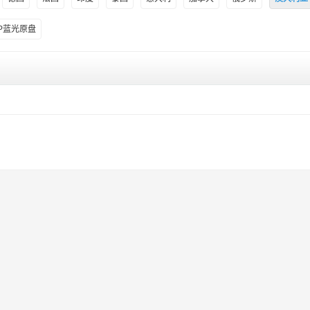
0P蓝光原盘