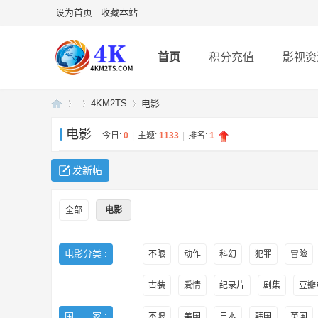
设为首页
收藏本站
首页
积分充值
影视资
4KM2TS
电影
电影
今日:
0
|
主题:
1133
|
排名:
1
4K
»
›
›
发新帖
全部
电影
电影分类 :
不限
动作
科幻
犯罪
冒险
古装
爱情
纪录片
剧集
豆瓣电
U
国 家 :
不限
美国
日本
韩国
英国