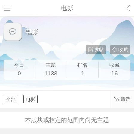
电影
电影
发帖
收藏
今日
主题
排名
收藏
0
1133
1
16
筛选
全部
电影
本版块或指定的范围内尚无主题