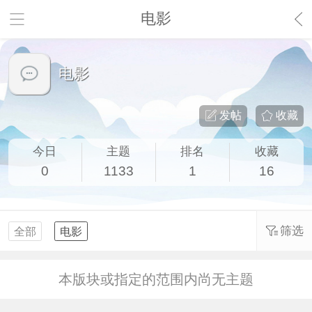
电影
电影
发帖
收藏
今日
主题
排名
收藏
0
1133
1
16
筛选
全部
电影
本版块或指定的范围内尚无主题