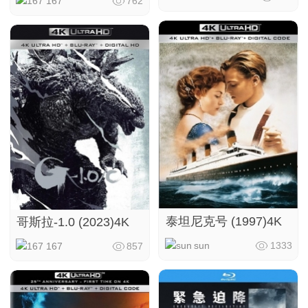
167
762
泰坦尼克号‎ (1997)4K
哥斯拉-1.0 (2023)4K
sun
1333
167
857