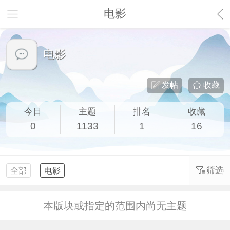
电影
电影
发帖
收藏
今日
主题
排名
收藏
0
1133
1
16
筛选
全部
电影
本版块或指定的范围内尚无主题